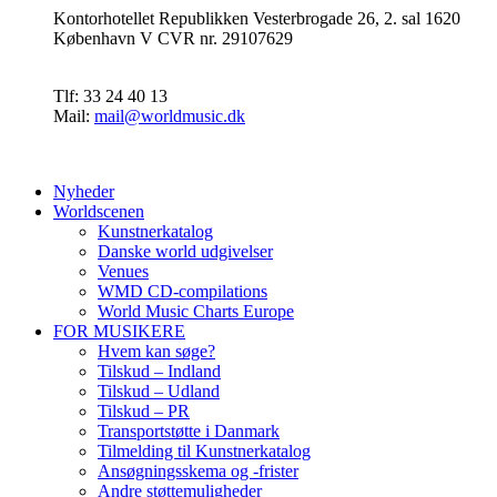
Kontorhotellet Republikken Vesterbrogade 26, 2. sal 1620
København V CVR nr. 29107629
Tlf: 33 24 40 13
Mail:
mail@worldmusic.dk
Nyheder
Worldscenen
Kunstnerkatalog
Danske world udgivelser
Venues
WMD CD-compilations
World Music Charts Europe
FOR MUSIKERE
Hvem kan søge?
Tilskud – Indland
Tilskud – Udland
Tilskud – PR
Transportstøtte i Danmark
Tilmelding til Kunstnerkatalog
Ansøgningsskema og -frister
Andre støttemuligheder