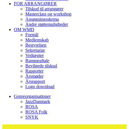
FOR ARRANGØRER
Tilskud til arrangører
Masterclass og workshop
Ansøgningsskema
Andre støttemuligheder
OM WMD
Formål
Medlemskab
Bestyrelsen
Sekretariat
Vedtægter
Rammeaftale
Bevilgede tilskud
Rapporter
Årsmøder
Årsrapport
Logo download
Genreorganisationer
JazzDanmark
ROSA
ROSA Folk
SNYK