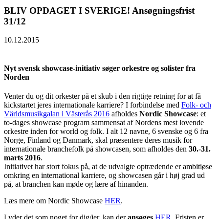
BLIV OPDAGET I SVERIGE! Ansøgningsfrist
31/12
10.12.2015
Nyt svensk showcase-initiativ søger orkestre og solister fra
Norden
Venter du og dit orkester på et skub i den rigtige retning for at få
kickstartet jeres internationale karriere? I forbindelse med
Folk- och
Världsmusikgalan i Västerås 2016
afholdes
Nordic Showcase
: et
to-dages showcase program sammensat af Nordens mest lovende
orkestre inden for world og folk. I alt 12 navne, 6 svenske og 6 fra
Norge, Finland og Danmark, skal præsentere deres musik for
internationale branchefolk på showcasen, som afholdes den
30.-31.
marts 2016
.
Initiativet har stort fokus på, at de udvalgte optrædende er ambitiøse
omkring en international karriere, og showcasen går i høj grad ud
på, at branchen kan møde og lære af hinanden.
Læs mere om Nordic Showcase
HER
.
Lyder det som noget for dig/jer, kan der
ansøges
HER
. Fristen er