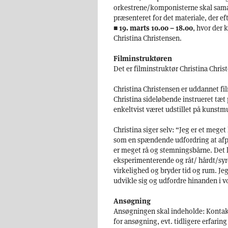
orkestrene/komponisterne skal sama
præsenteret for det materiale, der ef
■
19. marts 10.00 – 18.00
, hvor der
Christina Christensen.
Filminstruktøren
Det er filminstruktør Christina Chri
Christina Christensen er uddannet fi
Christina sideløbende instrueret tæ
enkeltvist været udstillet på kunst
Christina siger selv: “Jeg er et meget
som en spændende udfordring at afpr
er meget rå og stemningsbårne. Det 
eksperimenterende og råt/ hårdt/syr
virkelighed og bryder tid og rum. Jeg
udvikle sig og udfordre hinanden i v
Ansøgning
Ansøgningen skal indeholde: Kontakto
for ansøgning, evt. tidligere erfari