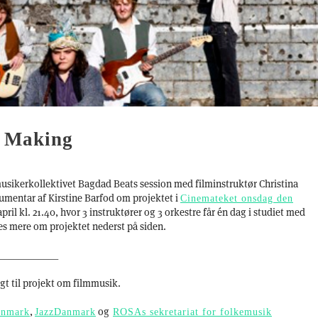
e Making
musikerkollektivet Bagdad Beats session med filminstruktør Christina
umentar af Kirstine Barfod om projektet i
Cinemateket onsdag den
ril kl. 21.40, hvor 3 instruktører og 3 orkestre får én dag i studiet med
æs mere om projektet nederst på siden.
____________
gt til projekt om filmmusik.
,
og
enmark
JazzDanmark
ROSAs sekretariat for folkemusik