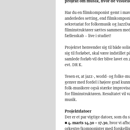
projekt om musik, hvor de visuell
Har du en filmkomponist gemt i maven
anderledes setting, end filmkompon
sekretariat for folkemusik og JazzDa
filminstruktører sættes sammen med 
fællesskab – live i studiet!
Projektet henvender sig til både soli
sig til forløbet, skal være indstillet 
samlede forløb vil der blive lavet en
evt. DR K.
Tesen er, at jazz-, world- og folke-
genrer med fordel i højere grad kunne
folk-musikere også stærke improvisa
for filminstruktøren. Resultatet vil
musik.
Projektdatoer
Der er et par vigtige datoer, som du 
■
4. marts 14.30 – 17.30
, hvor vi af
orkestre/komponister med forskelli