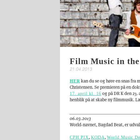
Film Music in th
21.04.2013
kan du se og høre en snas fra 
HER
Christensen. Se premieren på en dok
og på DR K den 23. ap
17. april kl. 16
henblik på at skabe ny filmmusik. L
________________________________
06.03.2013
World-navnet, Bagdad Beat, er udval
,
,
CPH PIX
KODA
World Music D