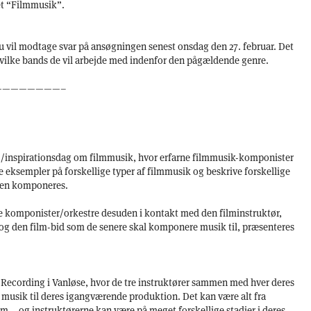
t “Filmmusik”.
u vil modtage svar på ansøgningen senest onsdag den 27. februar. Det
hvilke bands de vil arbejde med indenfor den pågældende genre.
————————–
/inspirationsdag om filmmusik, hvor erfarne filmmusik-komponister
e eksempler på forskellige typer af filmmusik og beskrive forskellige
ken komponeres.
 komponister/orkestre desuden i kontakt med den filminstruktør,
 og den film-bid som de senere skal komponere musik til, præsenteres
ge Recording i Vanløse, hvor de tre instruktører sammen med hver deres
musik til deres igangværende produktion. Det kan være alt fra
ilm – og instruktørerne kan være på meget forskellige stadier i deres