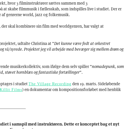
jekt, hvor 3 filminstruktører sættes sammen med 3
at skabe filmmusik i fællesskab, som indspilles live i studiet. Der er
r af genrerne world, jazz og folkemusik.
, der skal kombinere sin film med worldgenren, har valgt at
ojektet, udtalte Christina at ”
Det kunne være fedt at orkestret
og rå/syrede. Projektet jeg vil arbejde med bevæger sig mellem drøm og
rende musikerkollektiv, som ifølge dem selv spiller ”
nomadepunk, som
d, støvet hornblæs og fantastiske fortællinger
”.
tages i studiet
den 19. marts. Sideløbende
The Village Recording
) en dokumentar om kompositionsforløbet med henblik
Killit Films
_____________
iet i samspil med instruktøren. Dette er konceptet bag et nyt