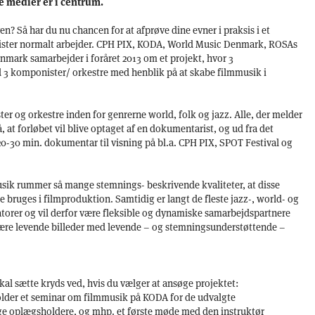
e medier er i centrum.
? Så har du nu chancen for at afprøve dine evner i praksis i et
ister normalt arbejder. CPH PIX, KODA, World Music Denmark, ROSAs
nmark samarbejder i foråret 2013 om et projekt, hvor 3
3 komponister/ orkestre med henblik på at skabe filmmusik i
ster og orkestre inden for genrerne world, folk og jazz. Alle, der melder
på, at forløbet vil blive optaget af en dokumentarist, og ud fra det
 20-30 min. dokumentar til visning på bl.a. CPH PIX, SPOT Festival og
musik rummer så mange stemnings- beskrivende kvaliteter, at disse
 bruges i filmproduktion. Samtidig er langt de fleste jazz-, world- og
torer og vil derfor være fleksible og dynamiske samarbejdspartnere
 være levende billeder med levende – og stemningsunderstøttende –
skal sætte kryds ved, hvis du vælger at ansøge projektet:
holder et seminar om filmmusik på KODA for de udvalgte
ge oplægsholdere, og mhp. et første møde med den instruktør