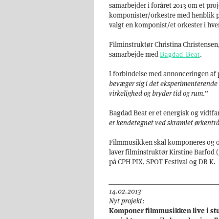
samarbejder i foråret 2013 om et pro
komponister/orkestre med henblik på 
valgt en komponist/et orkester i hve
Filminstruktør Christina Christensen
samarbejde med
.
Bagdad Beat
I forbindelse med annonceringen af pr
bevæger sig i det eksperimenterende 
virkelighed og bryder tid og rum
.”
Bagdad Beat er et energisk og vidtfa
er kendetegnet ved skramlet ørkentrå
Filmmusikken skal komponeres og op
laver filminstruktør Kirstine Barfod (
på CPH PIX, SPOT Festival og DR K.
________________________________
14.02.2013
Nyt projekt:
Komponer filmmusikken live i stud