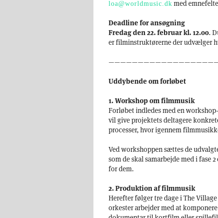
med emnefelte
loa@worldmusic.dk
Deadline for ansøgning
Fredag den 22. februar kl. 12.00
. D
er filminstruktørerne der udvælger 
——————————————————
Uddybende om forløbet
1. Workshop om filmmusik
Forløbet indledes med en workshop-
vil give projektets deltagere konkret
processer, hvor igennem filmmusik
Ved workshoppen sættes de udvalgte
som de skal samarbejde med i fase 2
for dem.
2. Produktion af filmmusik
Herefter følger tre dage i The Villa
orkester arbejder med at komponere 
dokumentar til kortfilm eller spillef