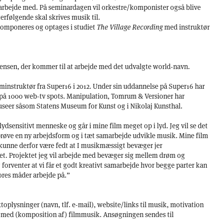
rbejde med. På seminardagen vil orkestre/komponister også blive
terfølgende skal skrives musik til.
 komponeres og optages i studiet
The Village Recording
med instruktør
stensen, der kommer til at arbejde med det udvalgte world-navn.
lminstruktør fra Super16 i 2012. Under sin uddannelse på Super16 har
t på 1000 web-tv spots. Manipulation, Tomrum & Versioner har
museer såsom Statens Museum for Kunst og i Nikolaj Kunsthal.
 lydsensitivt menneske og går i mine film meget op i lyd. Jeg vil se det
øve en ny arbejdsform og i tæt samarbejde udvikle musik. Mine film
kunne derfor være fedt at I musikmæssigt bevæger jer
et. Projektet jeg vil arbejde med bevæger sig mellem drøm og
 forventer at vi får et godt kreativt samarbejde hvor begge parter kan
ores måder arbejde på.”
plysninger (navn, tlf. e-mail), website/links til musik, motivation
ng med (komposition af) filmmusik. Ansøgningen sendes til