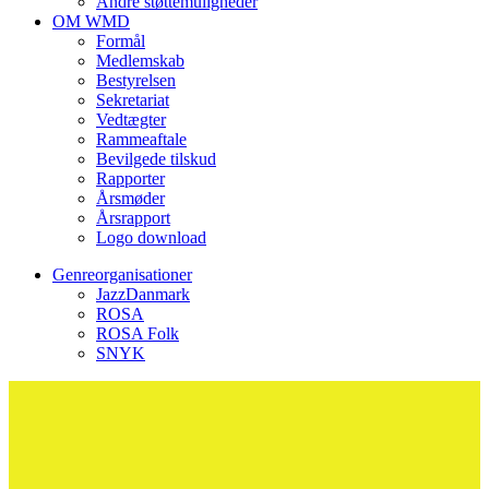
Andre støttemuligheder
OM WMD
Formål
Medlemskab
Bestyrelsen
Sekretariat
Vedtægter
Rammeaftale
Bevilgede tilskud
Rapporter
Årsmøder
Årsrapport
Logo download
Genreorganisationer
JazzDanmark
ROSA
ROSA Folk
SNYK