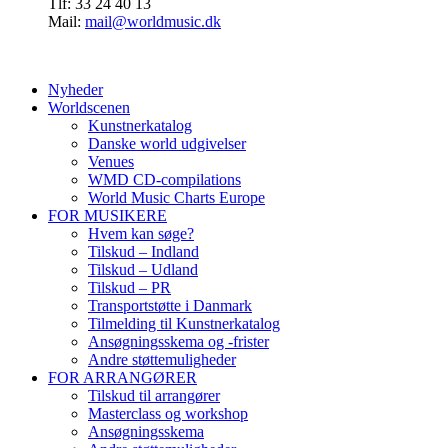
Tlf: 33 24 40 13
Mail:
mail@worldmusic.dk
Nyheder
Worldscenen
Kunstnerkatalog
Danske world udgivelser
Venues
WMD CD-compilations
World Music Charts Europe
FOR MUSIKERE
Hvem kan søge?
Tilskud – Indland
Tilskud – Udland
Tilskud – PR
Transportstøtte i Danmark
Tilmelding til Kunstnerkatalog
Ansøgningsskema og -frister
Andre støttemuligheder
FOR ARRANGØRER
Tilskud til arrangører
Masterclass og workshop
Ansøgningsskema