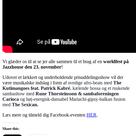
Vi glæder os til at se jer alle sammen til et brag af en
worldfest på
Jazzhouse den 23. november
!
Udover et lækkert og underholdende prisuddelingsshow vil der
være musikalske indslag i form af s
vedige afro-beats med
The
Kutimangoes feat. Patrick Kabré
, k
ælende bossa og et ruskende
sambashow med
Rune Thorsteinsson & sambaforeningen
Carioca
og h
øj-energisk-dansabel Mariachi-gipsy-balkan fusion
med
The Sexican.
Læs mere og tilmeld dig Facebook-eventen
HER
.
Share this: