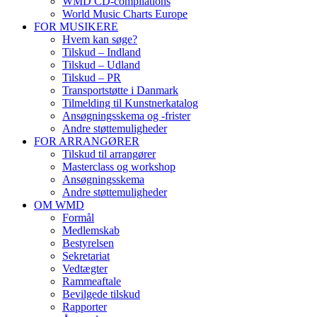
WMD CD-compilations
World Music Charts Europe
FOR MUSIKERE
Hvem kan søge?
Tilskud – Indland
Tilskud – Udland
Tilskud – PR
Transportstøtte i Danmark
Tilmelding til Kunstnerkatalog
Ansøgningsskema og -frister
Andre støttemuligheder
FOR ARRANGØRER
Tilskud til arrangører
Masterclass og workshop
Ansøgningsskema
Andre støttemuligheder
OM WMD
Formål
Medlemskab
Bestyrelsen
Sekretariat
Vedtægter
Rammeaftale
Bevilgede tilskud
Rapporter