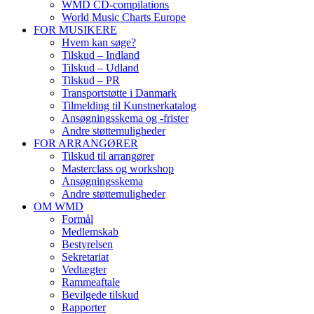
WMD CD-compilations
World Music Charts Europe
FOR MUSIKERE
Hvem kan søge?
Tilskud – Indland
Tilskud – Udland
Tilskud – PR
Transportstøtte i Danmark
Tilmelding til Kunstnerkatalog
Ansøgningsskema og -frister
Andre støttemuligheder
FOR ARRANGØRER
Tilskud til arrangører
Masterclass og workshop
Ansøgningsskema
Andre støttemuligheder
OM WMD
Formål
Medlemskab
Bestyrelsen
Sekretariat
Vedtægter
Rammeaftale
Bevilgede tilskud
Rapporter