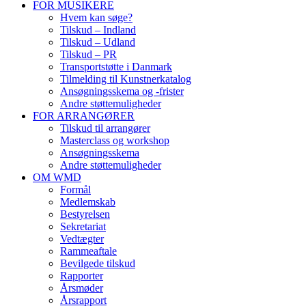
FOR MUSIKERE
Hvem kan søge?
Tilskud – Indland
Tilskud – Udland
Tilskud – PR
Transportstøtte i Danmark
Tilmelding til Kunstnerkatalog
Ansøgningsskema og -frister
Andre støttemuligheder
FOR ARRANGØRER
Tilskud til arrangører
Masterclass og workshop
Ansøgningsskema
Andre støttemuligheder
OM WMD
Formål
Medlemskab
Bestyrelsen
Sekretariat
Vedtægter
Rammeaftale
Bevilgede tilskud
Rapporter
Årsmøder
Årsrapport