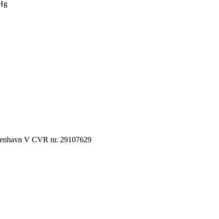
Hg
København V CVR nr. 29107629