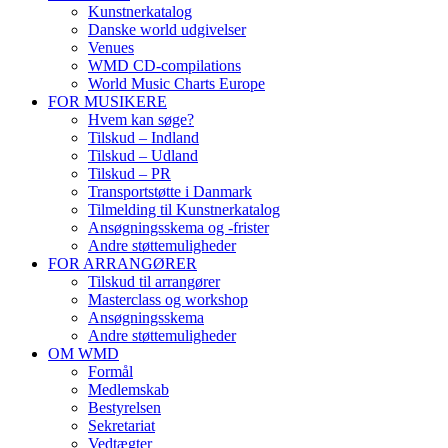
Kunstnerkatalog
Danske world udgivelser
Venues
WMD CD-compilations
World Music Charts Europe
FOR MUSIKERE
Hvem kan søge?
Tilskud – Indland
Tilskud – Udland
Tilskud – PR
Transportstøtte i Danmark
Tilmelding til Kunstnerkatalog
Ansøgningsskema og -frister
Andre støttemuligheder
FOR ARRANGØRER
Tilskud til arrangører
Masterclass og workshop
Ansøgningsskema
Andre støttemuligheder
OM WMD
Formål
Medlemskab
Bestyrelsen
Sekretariat
Vedtægter