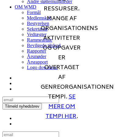
Andre støttemuligheder
RESSURSER.
OM WMD
Formål
MANGE AF
Medlemskab
Bestyrelsen
ORGANISATIONENS
Sekretariat
Vedtægter
AKTIVITETER
Rammeaftale
Bevilgede tilskud
OG OPGAVER
Rapporter
ER
Årsmøder
Årsrapport
OVERTAGET
Logo download
AF
GENREORGANISATIONEN
TEMPI.
SE
MERE OM
TEMPI HER
.