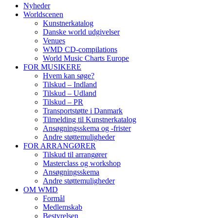
Nyheder
Worldscenen
Kunstnerkatalog
Danske world udgivelser
Venues
WMD CD-compilations
World Music Charts Europe
FOR MUSIKERE
Hvem kan søge?
Tilskud – Indland
Tilskud – Udland
Tilskud – PR
Transportstøtte i Danmark
Tilmelding til Kunstnerkatalog
Ansøgningsskema og -frister
Andre støttemuligheder
FOR ARRANGØRER
Tilskud til arrangører
Masterclass og workshop
Ansøgningsskema
Andre støttemuligheder
OM WMD
Formål
Medlemskab
Bestyrelsen