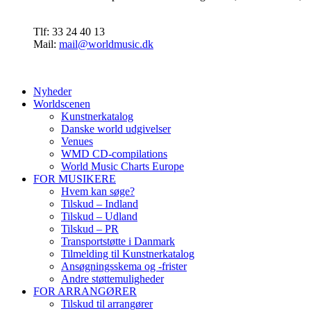
Tlf: 33 24 40 13
Mail:
mail@worldmusic.dk
Nyheder
Worldscenen
Kunstnerkatalog
Danske world udgivelser
Venues
WMD CD-compilations
World Music Charts Europe
FOR MUSIKERE
Hvem kan søge?
Tilskud – Indland
Tilskud – Udland
Tilskud – PR
Transportstøtte i Danmark
Tilmelding til Kunstnerkatalog
Ansøgningsskema og -frister
Andre støttemuligheder
FOR ARRANGØRER
Tilskud til arrangører