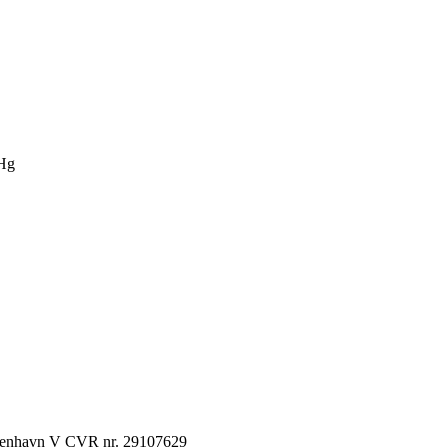
Hg
København V CVR nr. 29107629