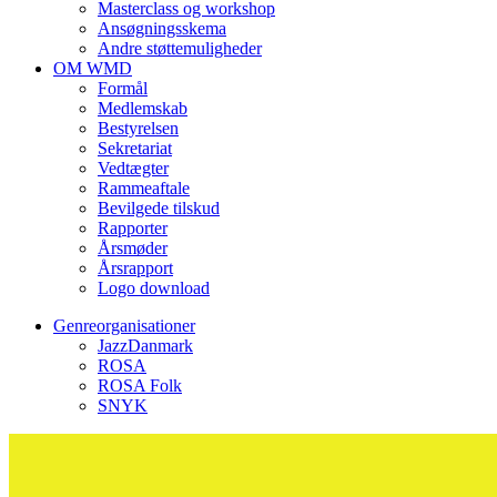
Masterclass og workshop
Ansøgningsskema
Andre støttemuligheder
OM WMD
Formål
Medlemskab
Bestyrelsen
Sekretariat
Vedtægter
Rammeaftale
Bevilgede tilskud
Rapporter
Årsmøder
Årsrapport
Logo download
Genreorganisationer
JazzDanmark
ROSA
ROSA Folk
SNYK