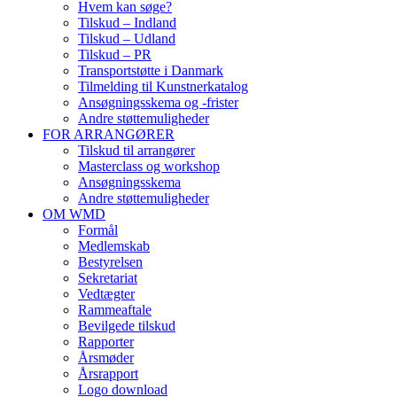
Hvem kan søge?
Tilskud – Indland
Tilskud – Udland
Tilskud – PR
Transportstøtte i Danmark
Tilmelding til Kunstnerkatalog
Ansøgningsskema og -frister
Andre støttemuligheder
FOR ARRANGØRER
Tilskud til arrangører
Masterclass og workshop
Ansøgningsskema
Andre støttemuligheder
OM WMD
Formål
Medlemskab
Bestyrelsen
Sekretariat
Vedtægter
Rammeaftale
Bevilgede tilskud
Rapporter
Årsmøder
Årsrapport
Logo download