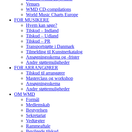
Venues
WMD CD-compilations
World Music Charts Europe
FOR MUSIKERE
Hvem kan søge?
Tilskud – Indland
Tilskud – Udland
Tilskud – PR
Transportstøtte i Danmark
Tilmelding til Kunstnerkatalog
Ansøgningsskema og -frister
Andre støttemuligheder
FOR ARRANGØRER
Tilskud til arrangører
Masterclass og workshop
Ansøgningsskema
Andre støttemuligheder
OM WMD
Formål
Medlemskab
Bestyrelsen
Sekretariat
Vedtægter
Rammeaftale
Bevilgede tilskud