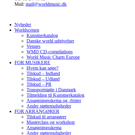
Mail:
mail@worldmusic.dk
Nyheder
Worldscenen
Kunstnerkatalog
Danske world udgivelser
Venues
WMD CD-compilations
World Music Charts Europe
FOR MUSIKERE
Hvem kan søge?
Tilskud – Indland
Tilskud – Udland
Tilskud – PR
Transportstøtte i Danmark
Tilmelding til Kunstnerkatalog
Ansøgningsskema og -frister
Andre støttemuligheder
FOR ARRANGØRER
Tilskud til arrangører
Masterclass og workshop
Ansøgningsskema
Andre støttemuligheder