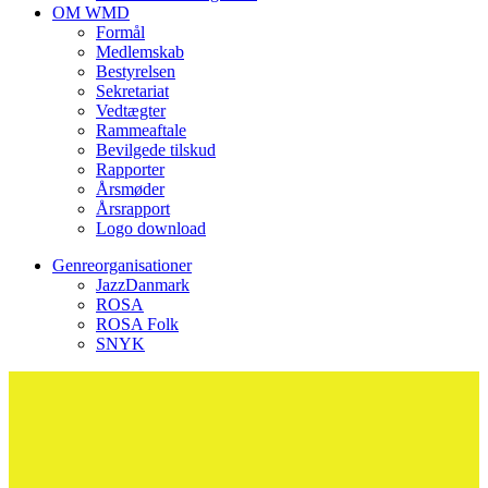
OM WMD
Formål
Medlemskab
Bestyrelsen
Sekretariat
Vedtægter
Rammeaftale
Bevilgede tilskud
Rapporter
Årsmøder
Årsrapport
Logo download
Genreorganisationer
JazzDanmark
ROSA
ROSA Folk
SNYK