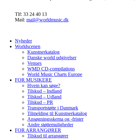
Tlf: 33 24 40 13
Mail:
mail@worldmusic.dk
Nyheder
Worldscenen
Kunstnerkatalog
Danske world udgivelser
Venues
WMD CD-compilations
World Music Charts Europe
FOR MUSIKERE
Hvem kan søge?
Tilskud – Indland
Tilskud – Udland
Tilskud – PR
Transportstøtte i Danmark
Tilmelding til Kunstnerkatalog
Ansøgningsskema og -frister
Andre støttemuligheder
FOR ARRANGØRER
Tilskud til arrangører