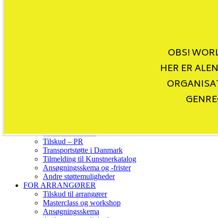
Nyheder
OBS! WORL
Worldscenen
Kunstnerkatalog
HER ER ALE
Danske world udgivelser
Venues
ORGANISAT
WMD CD-compilations
GENRE
World Music Charts Europe
FOR MUSIKERE
Hvem kan søge?
Tilskud – Indland
Tilskud – Udland
Tilskud – PR
Transportstøtte i Danmark
Tilmelding til Kunstnerkatalog
Ansøgningsskema og -frister
Andre støttemuligheder
FOR ARRANGØRER
Tilskud til arrangører
Masterclass og workshop
Ansøgningsskema