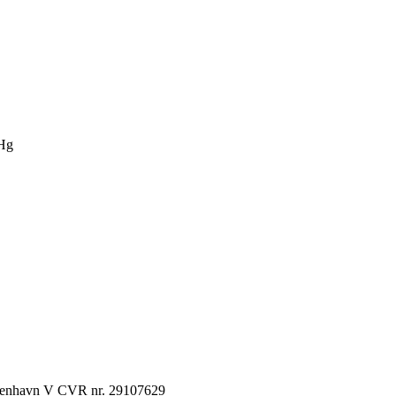
Hg
København V CVR nr. 29107629