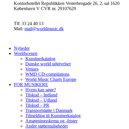
Kontorhotellet Republikken Vesterbrogade 26, 2. sal 1620
København V CVR nr. 29107629
Tlf: 33 24 40 13
Mail:
mail@worldmusic.dk
Nyheder
Worldscenen
Kunstnerkatalog
Danske world udgivelser
Venues
WMD CD-compilations
World Music Charts Europe
FOR MUSIKERE
Hvem kan søge?
Tilskud – Indland
Tilskud – Udland
Tilskud – PR
Transportstøtte i Danmark
Tilmelding til Kunstnerkatalog
Ansøgningsskema og -frister
Andre støttemuligheder