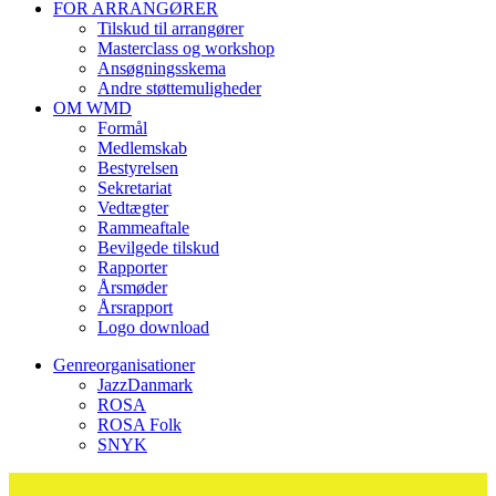
FOR ARRANGØRER
Tilskud til arrangører
Masterclass og workshop
Ansøgningsskema
Andre støttemuligheder
OM WMD
Formål
Medlemskab
Bestyrelsen
Sekretariat
Vedtægter
Rammeaftale
Bevilgede tilskud
Rapporter
Årsmøder
Årsrapport
Logo download
Genreorganisationer
JazzDanmark
ROSA
ROSA Folk
SNYK