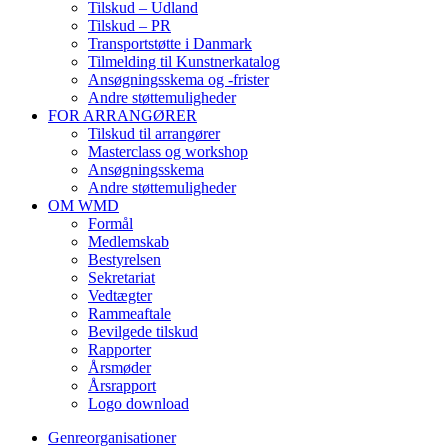
Tilskud – Udland
Tilskud – PR
Transportstøtte i Danmark
Tilmelding til Kunstnerkatalog
Ansøgningsskema og -frister
Andre støttemuligheder
FOR ARRANGØRER
Tilskud til arrangører
Masterclass og workshop
Ansøgningsskema
Andre støttemuligheder
OM WMD
Formål
Medlemskab
Bestyrelsen
Sekretariat
Vedtægter
Rammeaftale
Bevilgede tilskud
Rapporter
Årsmøder
Årsrapport
Logo download
Genreorganisationer