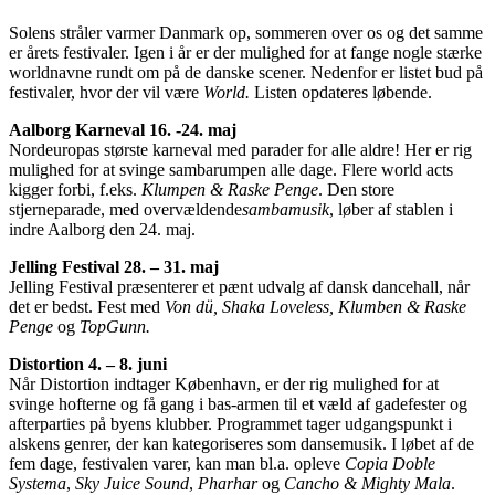
Solens stråler varmer Danmark op, sommeren over os og det samme
er årets festivaler. Igen i år er der mulighed for at fange nogle stærke
worldnavne rundt om på de danske scener. Nedenfor er listet bud på
festivaler, hvor der vil være
World.
Listen opdateres løbende.
Aalborg Karneval 16. -24. maj
Nordeuropas største karneval med parader for alle aldre! Her er rig
mulighed for at svinge sambarumpen alle dage. Flere world
acts
kigger forbi, f.eks.
Klumpen & Raske Penge
. Den store
stjerneparade, med overvældende
sambamusik
, løber af stablen i
indre Aalborg den 24. maj.
Jelling Festival 28. – 31. maj
Jelling Festival præsenterer et pænt udvalg af dansk dancehall, når
det er bedst. Fest med
Von dü, Shaka Loveless, Klumben & Raske
Penge
og
TopGunn.
Distortion 4. – 8. juni
Når Distortion indtager København, er der rig mulighed for at
svinge hofterne og få gang i bas-armen til et væld af gadefester og
afterparties på byens klubber. Programmet tager udgangspunkt i
alskens genrer, der kan kategoriseres som dansemusik. I løbet af de
fem dage, festivalen varer, kan man bl.a. opleve
Copia Doble
Systema
,
Sky Juice Sound
,
Pharhar
og
Cancho & Mighty Mala
.