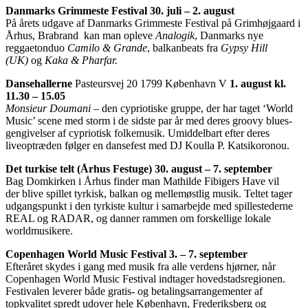
Danmarks Grimmeste Festival 30. juli – 2. august
På årets udgave af Danmarks Grimmeste Festival på Grimhøjgaard i
Århus, Brabrand kan man opleve
Analogik
, Danmarks nye
reggaetonduo
Camilo & Grande
, balkanbeats fra
Gypsy Hill
(UK)
og
Kaka & Pharfar.
Dansehallerne
Pasteursvej 20 1799 København V
1. august kl.
11.30 – 15.05
Monsieur Doumani
– den cypriotiske gruppe, der har taget ‘World
Music’ scene med storm i de sidste par år med deres groovy blues-
gengivelser af cypriotisk folkemusik. Umiddelbart efter deres
liveoptræden følger en dansefest med DJ Koulla P. Katsikoronou.
Det turkise telt (Århus Festuge) 30. august – 7. september
Bag Domkirken i Århus finder man Mathilde Fibigers Have vil
der blive spillet tyrkisk, balkan og mellemøstlig musik. Teltet tager
udgangspunkt i den tyrkiste kultur i samarbejde med spillestederne
REAL og RADAR, og danner rammen om forskellige lokale
worldmusikere.
Copenhagen World Music Festival 3. – 7. september
Efteråret skydes i gang med musik fra alle verdens hjørner, når
Copenhagen World Music Festival indtager hovedstadsregionen.
Festivalen leverer både gratis- og betalingsarrangementer af
topkvalitet spredt udover hele København, Frederiksberg og