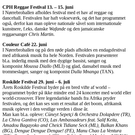
CPH Reggae Festival 13. – 15. juni
I Nørrebrohallen afholdes festival med et hav af reggae og
dancehall. Festivalen har haft vokseværk, og det har programmet
også, derfor kan man opleve nationale såvel som internationale
kunstnere, f.eks. danske
Wafande
og den jamaicanske
reggaesanger
Chris Martin
.
Couleur Café 22. juni
I Nørrebrohallen og på den røde plads afholdes en endagsfestival
med afrikansk musik fra hele Norden. Festivalen præsenterer
bl.a. inderlig musik med den dygtige bassist, sanger og
komponist
Moussa Diallo
(MLI) og glad, dansabel musik med
trommeslager, sanger og komponist
Dulla Mnanga
(TAN).
Roskilde Festival 29. juni – 6. juli
Årets Roskilde Festival byder på en bred vifte af world –
programmet byder på ikke mindre end 24 koncerter med world eller
world-crossover. Flere legendariske bands fra Afrika pryder
festivalen, og det kan ses som et resultat af det boom, afrikansk
musik oplever i den vestlige verden i disse år.
Man kan bl.a. opleve:
Cüneyt Sepetçi & Orchestra Dolapdere (TR),
La Chiva Gantiva (CO), Las Ambassadeurs feat. Salif Keita,
Amadou Bagayoko and Cheick Tidiane Seck (ML), Balkan Khans
(BG), Dengue Dengue Dengue!
(PE), Manu Chao La Ventura