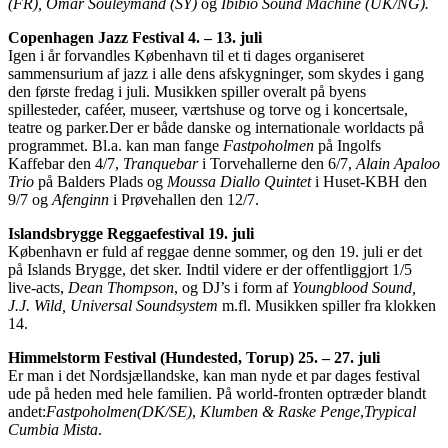
(FR), Omar Souleymand (SY)
og
Ibibio Sound Machine (UK/NG).
Copenhagen Jazz Festival 4. – 13. juli
Igen i år forvandles København til et ti dages organiseret
sammensurium af jazz i alle dens afskygninger, som skydes i gang
den første fredag i juli. Musikken spiller overalt på byens
spillesteder, caféer, museer, værtshuse og torve og i koncertsale,
teatre og parker.Der er både danske og internationale worldacts på
programmet. Bl.a. kan man fange
Fastpoholmen
på Ingolfs
Kaffebar den 4/7,
Tranquebar
i Torvehallerne den 6/7,
Alain Apaloo
Trio
på Balders Plads og
Moussa Diallo Quintet
i Huset-KBH den
9/7 og
Afenginn
i Prøvehallen den 12/7.
Islandsbrygge Reggaefestival 19. juli
København er fuld af reggae denne sommer, og den 19. juli er det
på Islands Brygge, det sker. Indtil videre er der offentliggjort 1/5
live-acts,
Dean Thompson
, og DJ’s i form af
Youngblood Sound,
J.J. Wild, Universal Soundsystem
m.fl. Musikken spiller fra klokken
14.
Himmelstorm Festival (Hundested, Torup) 25. – 27. juli
Er man i det Nordsjællandske, kan man nyde et par dages festival
ude på heden med hele familien. På world-fronten optræder blandt
andet:
Fastpoholmen(DK/SE)
,
Klumben & Raske Penge
,
Trypical
Cumbia Mista
.