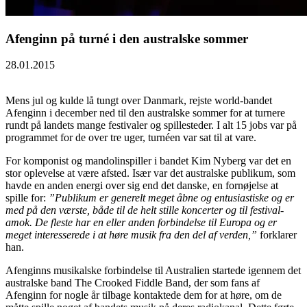
Afenginn på turné i den australske sommer
28.01.2015
Mens jul og kulde lå tungt over Danmark, rejste world-bandet
Afenginn i december ned til den australske sommer for at turnere
rundt på landets mange festivaler og spillesteder. I alt 15 jobs var på
programmet for de over tre uger, turnéen var sat til at vare.
For komponist og mandolinspiller i bandet Kim Nyberg var det en
stor oplevelse at være afsted. Især var det australske publikum, som
havde en anden energi over sig end det danske, en fornøjelse at
spille for:
”Publikum er generelt meget åbne og entusiastiske og er
med på den værste, både til de helt stille koncerter og til festival-
amok. De fleste har en eller anden forbindelse til Europa og er
meget interesserede i at høre musik fra den del af verden,”
forklarer
han.
Afenginns musikalske forbindelse til Australien startede igennem det
australske band The Crooked Fiddle Band, der som fans af
Afenginn for nogle år tilbage kontaktede dem for at høre, om de