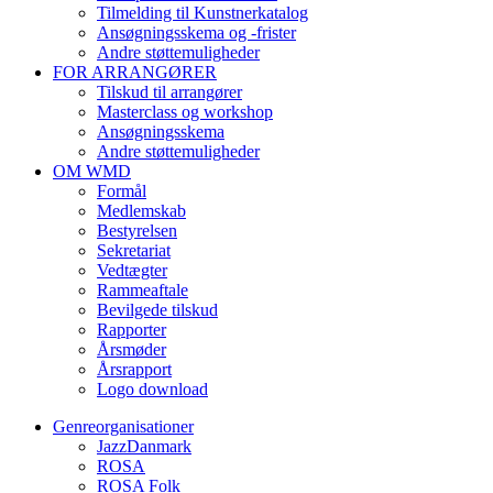
Tilmelding til Kunstnerkatalog
Ansøgningsskema og -frister
Andre støttemuligheder
FOR ARRANGØRER
Tilskud til arrangører
Masterclass og workshop
Ansøgningsskema
Andre støttemuligheder
OM WMD
Formål
Medlemskab
Bestyrelsen
Sekretariat
Vedtægter
Rammeaftale
Bevilgede tilskud
Rapporter
Årsmøder
Årsrapport
Logo download
Genreorganisationer
JazzDanmark
ROSA
ROSA Folk