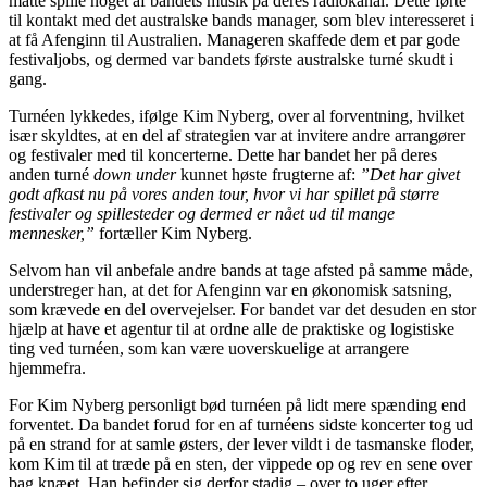
måtte spille noget af bandets musik på deres radiokanal. Dette førte
til kontakt med det australske bands manager, som blev interesseret i
at få Afenginn til Australien. Manageren skaffede dem et par gode
festivaljobs, og dermed var bandets første australske turné skudt i
gang.
Turnéen lykkedes, ifølge Kim Nyberg, over al forventning, hvilket
især skyldtes, at en del af strategien var at invitere andre arrangører
og festivaler med til koncerterne. Dette har bandet her på deres
anden turné
down under
kunnet høste frugterne af:
”Det har givet
godt afkast nu på vores anden tour, hvor vi har spillet på større
festivaler og spillesteder og dermed er nået ud til mange
mennesker,”
fortæller Kim Nyberg.
Selvom han vil anbefale andre bands at tage afsted på samme måde,
understreger han, at det for Afenginn var en økonomisk satsning,
som krævede en del overvejelser. For bandet var det desuden en stor
hjælp at have et agentur til at ordne alle de praktiske og logistiske
ting ved turnéen, som kan være uoverskuelige at arrangere
hjemmefra.
For Kim Nyberg personligt bød turnéen på lidt mere spænding end
forventet. Da bandet forud for en af turnéens sidste koncerter tog ud
på en strand for at samle østers, der lever vildt i de tasmanske floder,
kom Kim til at træde på en sten, der vippede op og rev en sene over
bag knæet. Han befinder sig derfor stadig – over to uger efter