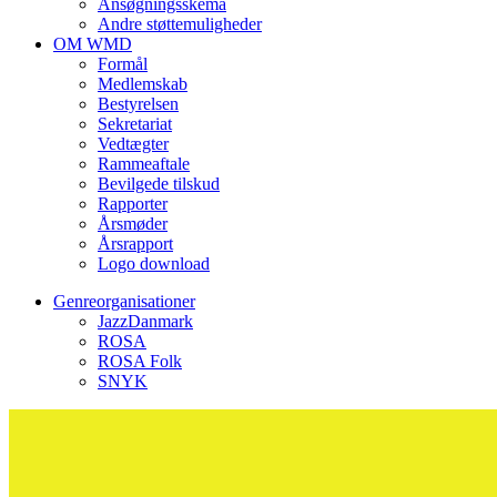
Ansøgningsskema
Andre støttemuligheder
OM WMD
Formål
Medlemskab
Bestyrelsen
Sekretariat
Vedtægter
Rammeaftale
Bevilgede tilskud
Rapporter
Årsmøder
Årsrapport
Logo download
Genreorganisationer
JazzDanmark
ROSA
ROSA Folk
SNYK