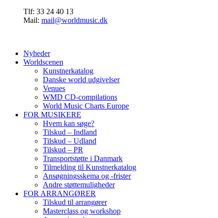
Tlf: 33 24 40 13
Mail:
mail@worldmusic.dk
Nyheder
Worldscenen
Kunstnerkatalog
Danske world udgivelser
Venues
WMD CD-compilations
World Music Charts Europe
FOR MUSIKERE
Hvem kan søge?
Tilskud – Indland
Tilskud – Udland
Tilskud – PR
Transportstøtte i Danmark
Tilmelding til Kunstnerkatalog
Ansøgningsskema og -frister
Andre støttemuligheder
FOR ARRANGØRER
Tilskud til arrangører
Masterclass og workshop