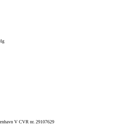
Hg
København V CVR nr. 29107629