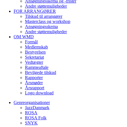
Ansøgningsskema og -frister
Andre støttemuligheder
FOR ARRANGØRER
Tilskud til arrangører
Masterclass og workshop
Ansøgningsskema
Andre støttemuligheder
OM WMD
Formål
Medlemskab
Bestyrelsen
Sekretariat
Vedtægter
Rammeaftale
Bevilgede tilskud
Rapporter
Årsmøder
Årsrapport
Logo download
Genreorganisationer
JazzDanmark
ROSA
ROSA Folk
SNYK