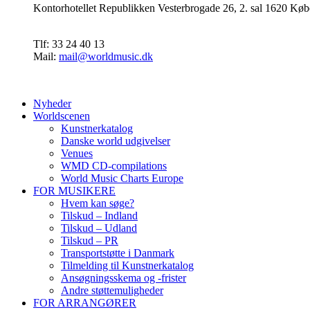
Kontorhotellet Republikken Vesterbrogade 26, 2. sal 1620 
Tlf: 33 24 40 13
Mail:
mail@worldmusic.dk
Nyheder
Worldscenen
Kunstnerkatalog
Danske world udgivelser
Venues
WMD CD-compilations
World Music Charts Europe
FOR MUSIKERE
Hvem kan søge?
Tilskud – Indland
Tilskud – Udland
Tilskud – PR
Transportstøtte i Danmark
Tilmelding til Kunstnerkatalog
Ansøgningsskema og -frister
Andre støttemuligheder
FOR ARRANGØRER