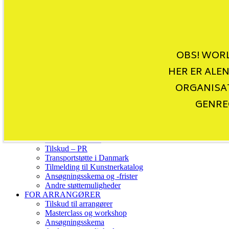
Nyheder
OBS! WORL
Worldscenen
Kunstnerkatalog
HER ER ALE
Danske world udgivelser
Venues
ORGANISAT
WMD CD-compilations
GENRE
World Music Charts Europe
FOR MUSIKERE
Hvem kan søge?
Tilskud – Indland
Tilskud – Udland
Tilskud – PR
Transportstøtte i Danmark
Tilmelding til Kunstnerkatalog
Ansøgningsskema og -frister
Andre støttemuligheder
FOR ARRANGØRER
Tilskud til arrangører
Masterclass og workshop
Ansøgningsskema