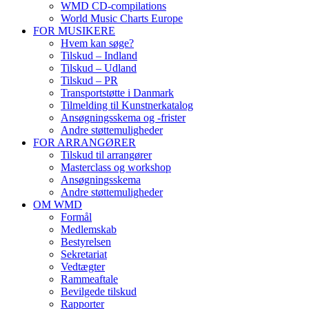
WMD CD-compilations
World Music Charts Europe
FOR MUSIKERE
Hvem kan søge?
Tilskud – Indland
Tilskud – Udland
Tilskud – PR
Transportstøtte i Danmark
Tilmelding til Kunstnerkatalog
Ansøgningsskema og -frister
Andre støttemuligheder
FOR ARRANGØRER
Tilskud til arrangører
Masterclass og workshop
Ansøgningsskema
Andre støttemuligheder
OM WMD
Formål
Medlemskab
Bestyrelsen
Sekretariat
Vedtægter
Rammeaftale
Bevilgede tilskud
Rapporter