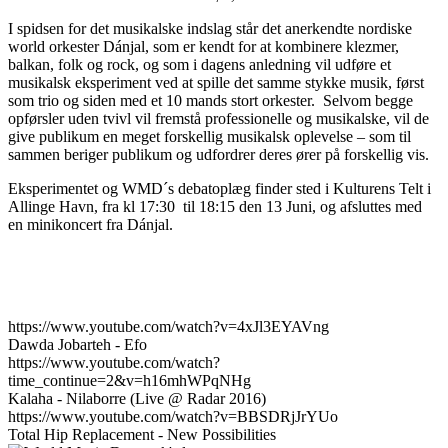
I spidsen for det musikalske indslag står det anerkendte nordiske
world orkester Dánjal, som er kendt for at kombinere klezmer,
balkan, folk og rock, og som i dagens anledning vil udføre et
musikalsk eksperiment ved at spille det samme stykke musik, først
som trio og siden med et 10 mands stort orkester. Selvom begge
opførsler uden tvivl vil fremstå professionelle og musikalske, vil de
give publikum en meget forskellig musikalsk oplevelse – som til
sammen beriger publikum og udfordrer deres ører på forskellig vis.
Eksperimentet og WMD´s debatoplæg finder sted i Kulturens Telt i
Allinge Havn, fra kl 17:30 til 18:15 den 13 Juni, og afsluttes med
en minikoncert fra Dánjal.
https://www.youtube.com/watch?v=4xJl3EYAVng
Dawda Jobarteh - Efo
https://www.youtube.com/watch?
time_continue=2&v=h16mhWPqNHg
Kalaha - Nilaborre (Live @ Radar 2016)
https://www.youtube.com/watch?v=BBSDRjJrYUo
Total Hip Replacement - New Possibilities