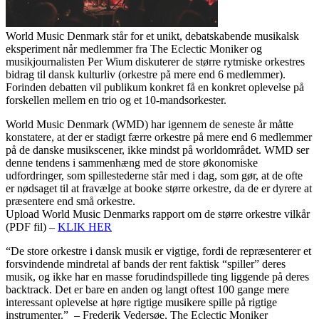
World Music Denmark står for et unikt, debatskabende musikalsk
eksperiment når medlemmer fra The Eclectic Moniker og
musikjournalisten Per Wium diskuterer de større rytmiske orkestres
bidrag til dansk kulturliv (orkestre på mere end 6 medlemmer).
Forinden debatten vil publikum konkret få en konkret oplevelse på
forskellen mellem en trio og et 10-mandsorkester.
World Music Denmark (WMD) har igennem de seneste år måtte
konstatere, at der er stadigt færre orkestre på mere end 6 medlemmer
på de danske musikscener, ikke mindst på worldområdet. WMD ser
denne tendens i sammenhæng med de store økonomiske
udfordringer, som spillestederne står med i dag, som gør, at de ofte
er nødsaget til at fravælge at booke større orkestre, da de er dyrere at
præsentere end små orkestre.
Upload World Music Denmarks rapport om de større orkestre vilkår
(PDF fil) –
KLIK HER
“De store orkestre i dansk musik er vigtige, fordi de repræsenterer et
forsvindende mindretal af bands der rent faktisk “spiller” deres
musik, og ikke har en masse forudindspillede ting liggende på deres
backtrack. Det er bare en anden og langt oftest 100 gange mere
interessant oplevelse at høre rigtige musikere spille på rigtige
instrumenter.” – Frederik Vedersøe, The Eclectic Moniker