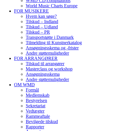
WMD CD-compilations
World Music Charts Europe
FOR MUSIKERE
Hvem kan søge?
Tilskud – Indland
Tilskud – Udland
Tilskud – PR
Transportstøtte i Danmark
Tilmelding til Kunstnerkatalog
Ansøgningsskema og -frister
Andre støttemuligheder
FOR ARRANGØRER
Tilskud til arrangører
Masterclass og workshop
Ansøgningsskema
Andre støttemuligheder
OM WMD
Formål
Medlemskab
Bestyrelsen
Sekretariat
Vedtægter
Rammeaftale
Bevilgede tilskud
Rapporter