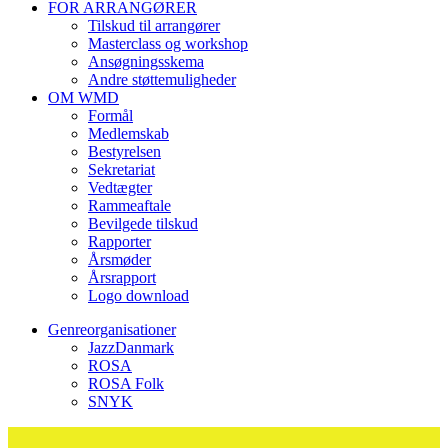
FOR ARRANGØRER
Tilskud til arrangører
Masterclass og workshop
Ansøgningsskema
Andre støttemuligheder
OM WMD
Formål
Medlemskab
Bestyrelsen
Sekretariat
Vedtægter
Rammeaftale
Bevilgede tilskud
Rapporter
Årsmøder
Årsrapport
Logo download
Genreorganisationer
JazzDanmark
ROSA
ROSA Folk
SNYK