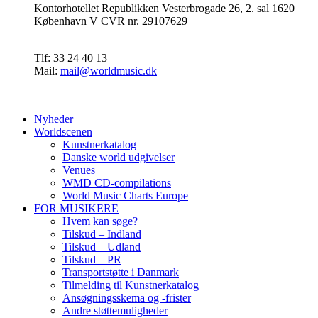
Kontorhotellet Republikken Vesterbrogade 26, 2. sal 1620
København V CVR nr. 29107629
Tlf: 33 24 40 13
Mail:
mail@worldmusic.dk
Nyheder
Worldscenen
Kunstnerkatalog
Danske world udgivelser
Venues
WMD CD-compilations
World Music Charts Europe
FOR MUSIKERE
Hvem kan søge?
Tilskud – Indland
Tilskud – Udland
Tilskud – PR
Transportstøtte i Danmark
Tilmelding til Kunstnerkatalog
Ansøgningsskema og -frister
Andre støttemuligheder