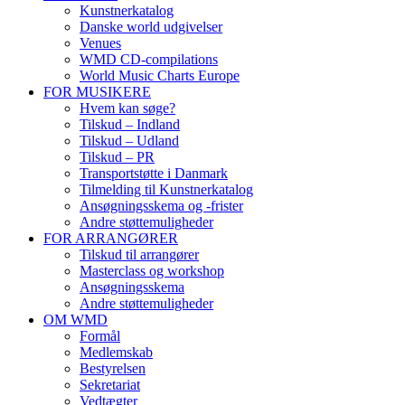
Kunstnerkatalog
Danske world udgivelser
Venues
WMD CD-compilations
World Music Charts Europe
FOR MUSIKERE
Hvem kan søge?
Tilskud – Indland
Tilskud – Udland
Tilskud – PR
Transportstøtte i Danmark
Tilmelding til Kunstnerkatalog
Ansøgningsskema og -frister
Andre støttemuligheder
FOR ARRANGØRER
Tilskud til arrangører
Masterclass og workshop
Ansøgningsskema
Andre støttemuligheder
OM WMD
Formål
Medlemskab
Bestyrelsen
Sekretariat
Vedtægter