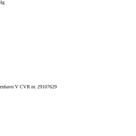
Hg
København V CVR nr. 29107629