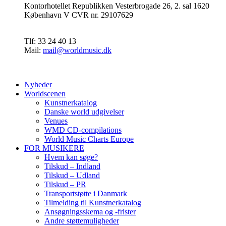
Kontorhotellet Republikken Vesterbrogade 26, 2. sal 1620
København V CVR nr. 29107629
Tlf: 33 24 40 13
Mail:
mail@worldmusic.dk
Nyheder
Worldscenen
Kunstnerkatalog
Danske world udgivelser
Venues
WMD CD-compilations
World Music Charts Europe
FOR MUSIKERE
Hvem kan søge?
Tilskud – Indland
Tilskud – Udland
Tilskud – PR
Transportstøtte i Danmark
Tilmelding til Kunstnerkatalog
Ansøgningsskema og -frister
Andre støttemuligheder