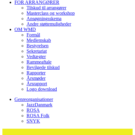
FOR ARRANGØRER
Tilskud til arrangører
Masterclass og workshop
Ansøgningsskema
Andre støttemuligheder
OM WMD
Formål
Medlemskab
Bestyrelsen
Sekretariat
Vedtægter
Rammeaftale
Bevilgede tilskud
Rapporter
Årsmøder
Årsrapport
Logo download
Genreorganisationer
JazzDanmark
ROSA
ROSA Folk
SNYK