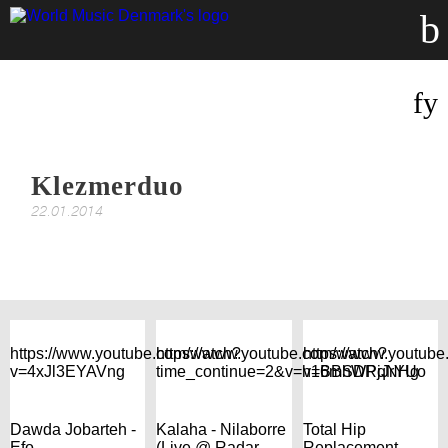
Klezmerduo
22.01.2014
https://www.youtube.com/watch?
https://www.youtube.com/watch?
https://www.youtub
v=4xJl3EYAVng
time_continue=2&v=h16mhWPqNHg
v=BBSDRjJrYUo
Dawda Jobarteh -
Kalaha - Nilaborre
Total Hip
Efo
(Live @ Radar
Replacement -