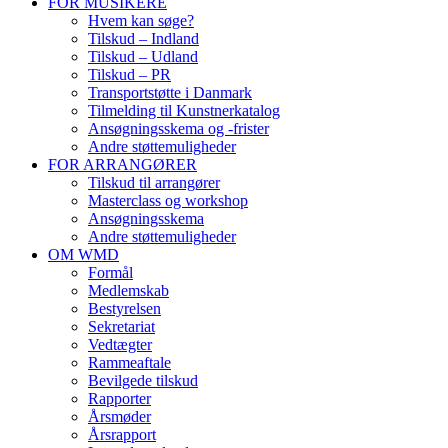
FOR MUSIKERE
Hvem kan søge?
Tilskud – Indland
Tilskud – Udland
Tilskud – PR
Transportstøtte i Danmark
Tilmelding til Kunstnerkatalog
Ansøgningsskema og -frister
Andre støttemuligheder
FOR ARRANGØRER
Tilskud til arrangører
Masterclass og workshop
Ansøgningsskema
Andre støttemuligheder
OM WMD
Formål
Medlemskab
Bestyrelsen
Sekretariat
Vedtægter
Rammeaftale
Bevilgede tilskud
Rapporter
Årsmøder
Årsrapport