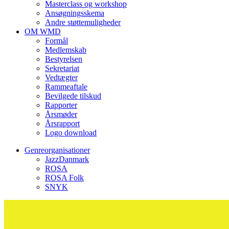
Masterclass og workshop
Ansøgningsskema
Andre støttemuligheder
OM WMD
Formål
Medlemskab
Bestyrelsen
Sekretariat
Vedtægter
Rammeaftale
Bevilgede tilskud
Rapporter
Årsmøder
Årsrapport
Logo download
Genreorganisationer
JazzDanmark
ROSA
ROSA Folk
SNYK