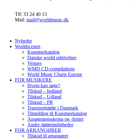
Tlf: 33 24 40 13
Mail:
mail@worldmusic.dk
Nyheder
Worldscenen
Kunstnerkatalog
Danske world udgivelser
Venues
WMD CD-compilations
World Music Charts Europe
FOR MUSIKERE
Hvem kan søge?
Tilskud – Indland
Tilskud – Udland
Tilskud – PR
Transportstøtte i Danmark
Tilmelding til Kunstnerkatalog
Ansøgningsskema og -frister
Andre støttemuligheder
FOR ARRANGØRER
Tilskud til arrangører