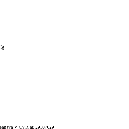
Hg
København V CVR nr. 29107629