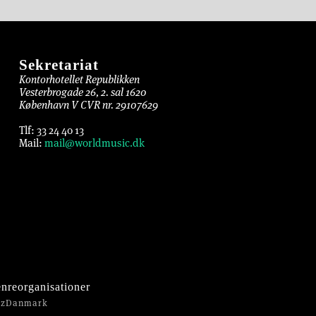
Sekretariat
Kontorhotellet Republikken
Vesterbrogade 26, 2. sal 1620
København V CVR nr. 29107629
Tlf: 33 24 40 13
Mail:
mail@worldmusic.dk
nreorganisationer
zzDanmark