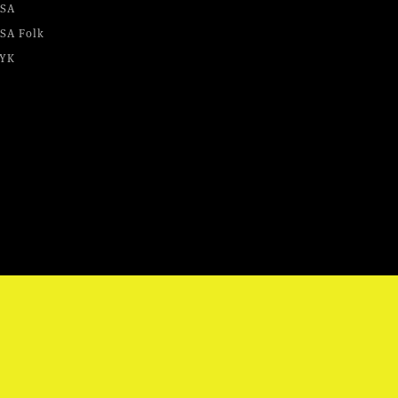
SA
SA Folk
YK