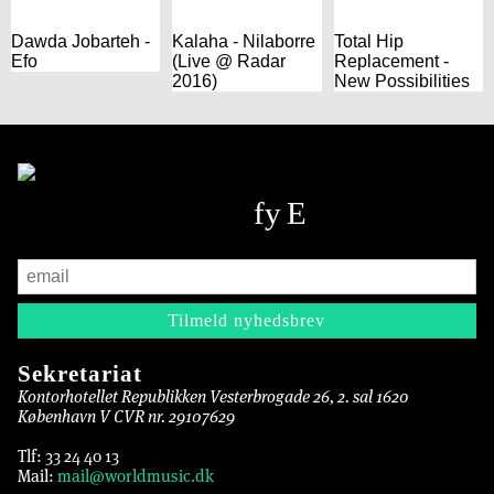
Dawda Jobarteh -
Kalaha - Nilaborre
Total Hip
Efo
(Live @ Radar
Replacement -
2016)
New Possibilities
Sekretariat
Kontorhotellet Republikken Vesterbrogade 26, 2. sal 1620
København V CVR nr. 29107629
Tlf: 33 24 40 13
Mail:
mail@worldmusic.dk