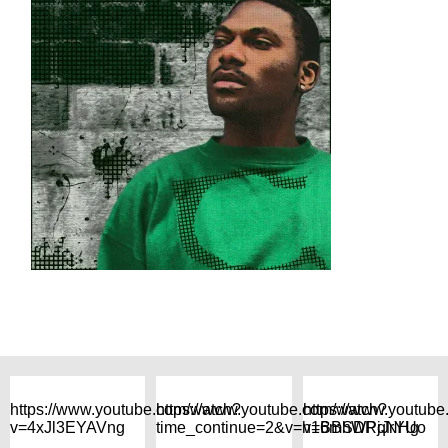
https://www.youtube.com/watch?
https://www.youtube.com/watch?
https://www.youtub
v=4xJl3EYAVng
time_continue=2&v=h16mhWPqNHg
v=BBSDRjJrYUo