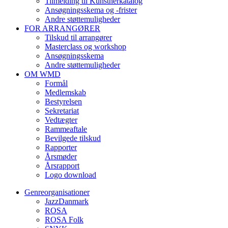
Tilmelding til Kunstnerkatalog
Ansøgningsskema og -frister
Andre støttemuligheder
FOR ARRANGØRER
Tilskud til arrangører
Masterclass og workshop
Ansøgningsskema
Andre støttemuligheder
OM WMD
Formål
Medlemskab
Bestyrelsen
Sekretariat
Vedtægter
Rammeaftale
Bevilgede tilskud
Rapporter
Årsmøder
Årsrapport
Logo download
Genreorganisationer
JazzDanmark
ROSA
ROSA Folk