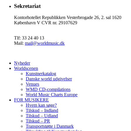
Sekretariat
Kontorhotellet Republikken Vesterbrogade 26, 2. sal 1620
København V CVR nr. 29107629
Tlf: 33 24 40 13
Mail:
mail@worldmusic.dk
Nyheder
Worldscenen
Kunstnerkatalog
Danske world udgivelser
Venues
WMD CD-compilations
World Music Charts Europe
FOR MUSIKERE
Hvem kan søge?
Tilskud – Indland
Tilskud – Udland
Tilskud – PR
Transportstøtte i Danmark