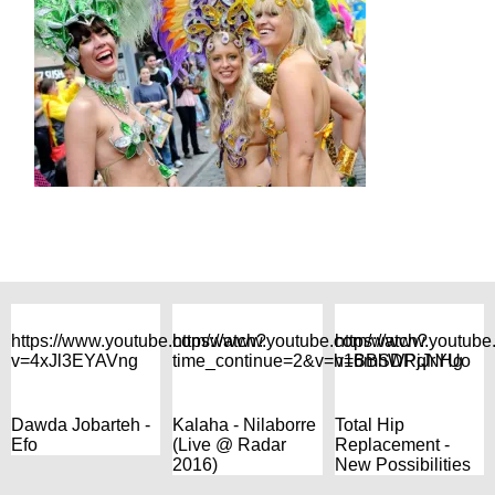
https://www.youtube.com/watch?
https://www.youtube.com/watch?
https://www.youtub
v=4xJl3EYAVng
time_continue=2&v=h16mhWPqNHg
v=BBSDRjJrYUo
Dawda Jobarteh -
Kalaha - Nilaborre
Total Hip
Efo
(Live @ Radar
Replacement -
2016)
New Possibilities