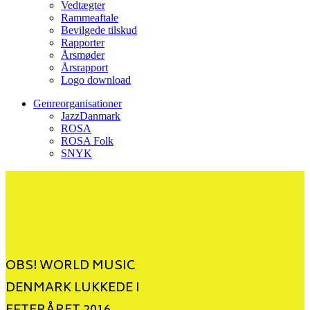
Vedtægter
Rammeaftale
Bevilgede tilskud
Rapporter
Årsmøder
Årsrapport
Logo download
Genreorganisationer
JazzDanmark
ROSA
ROSA Folk
SNYK
OBS! WORLD MUSIC
DENMARK LUKKEDE I