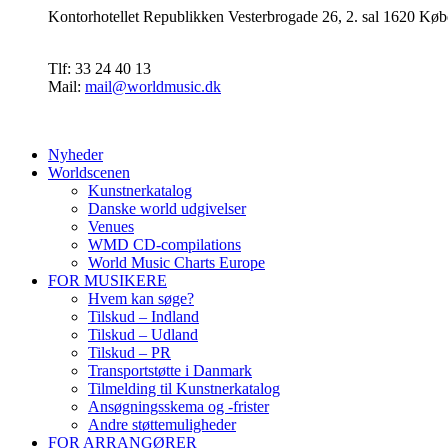
Kontorhotellet Republikken Vesterbrogade 26, 2. sal 1620 
Tlf: 33 24 40 13
Mail:
mail@worldmusic.dk
Nyheder
Worldscenen
Kunstnerkatalog
Danske world udgivelser
Venues
WMD CD-compilations
World Music Charts Europe
FOR MUSIKERE
Hvem kan søge?
Tilskud – Indland
Tilskud – Udland
Tilskud – PR
Transportstøtte i Danmark
Tilmelding til Kunstnerkatalog
Ansøgningsskema og -frister
Andre støttemuligheder
FOR ARRANGØRER