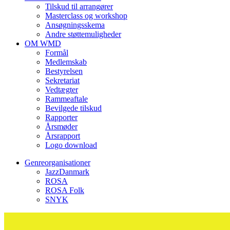
Tilskud til arrangører
Masterclass og workshop
Ansøgningsskema
Andre støttemuligheder
OM WMD
Formål
Medlemskab
Bestyrelsen
Sekretariat
Vedtægter
Rammeaftale
Bevilgede tilskud
Rapporter
Årsmøder
Årsrapport
Logo download
Genreorganisationer
JazzDanmark
ROSA
ROSA Folk
SNYK