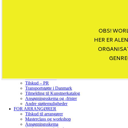
Nyheder
OBS! WORL
Worldscenen
Kunstnerkatalog
HER ER ALE
Danske world udgivelser
Venues
ORGANISAT
WMD CD-compilations
GENRE
World Music Charts Europe
FOR MUSIKERE
Hvem kan søge?
Tilskud – Indland
Tilskud – Udland
Tilskud – PR
Transportstøtte i Danmark
Tilmelding til Kunstnerkatalog
Ansøgningsskema og -frister
Andre støttemuligheder
FOR ARRANGØRER
Tilskud til arrangører
Masterclass og workshop
Ansøgningsskema