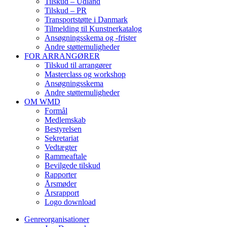
Tilskud – Udland
Tilskud – PR
Transportstøtte i Danmark
Tilmelding til Kunstnerkatalog
Ansøgningsskema og -frister
Andre støttemuligheder
FOR ARRANGØRER
Tilskud til arrangører
Masterclass og workshop
Ansøgningsskema
Andre støttemuligheder
OM WMD
Formål
Medlemskab
Bestyrelsen
Sekretariat
Vedtægter
Rammeaftale
Bevilgede tilskud
Rapporter
Årsmøder
Årsrapport
Logo download
Genreorganisationer