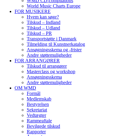
WMD CD-compilations
World Music Charts Europe
FOR MUSIKERE
Hvem kan søge?
Tilskud – Indland
Tilskud – Udland
Tilskud – PR
Transportstøtte i Danmark
Tilmelding til Kunstnerkatalog
Ansøgningsskema og -frister
Andre støttemuligheder
FOR ARRANGØRER
Tilskud til arrangører
Masterclass og workshop
Ansøgningsskema
Andre støttemuligheder
OM WMD
Formål
Medlemskab
Bestyrelsen
Sekretariat
Vedtægter
Rammeaftale
Bevilgede tilskud
Rapporter