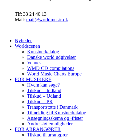
Tlf: 33 24 40 13
Mail:
mail@worldmusic.dk
Nyheder
Worldscenen
Kunstnerkatalog
Danske world udgivelser
Venues
WMD CD-compilations
World Music Charts Europe
FOR MUSIKERE
Hvem kan søge?
Tilskud – Indland
Tilskud – Udland
Tilskud – PR
Transportstøtte i Danmark
Tilmelding til Kunstnerkatalog
Ansøgningsskema og -frister
Andre støttemuligheder
FOR ARRANGØRER
Tilskud til arrangører