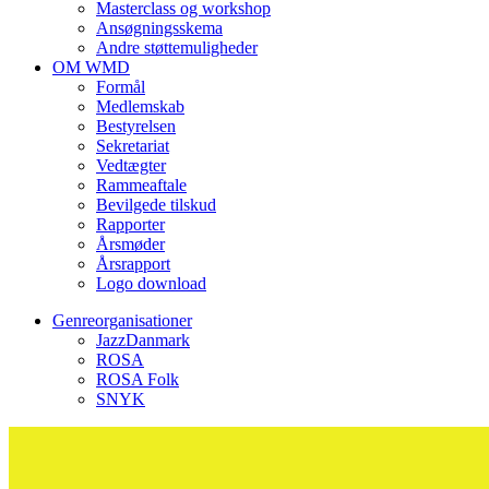
Masterclass og workshop
Ansøgningsskema
Andre støttemuligheder
OM WMD
Formål
Medlemskab
Bestyrelsen
Sekretariat
Vedtægter
Rammeaftale
Bevilgede tilskud
Rapporter
Årsmøder
Årsrapport
Logo download
Genreorganisationer
JazzDanmark
ROSA
ROSA Folk
SNYK