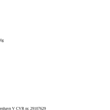
Hg
København V CVR nr. 29107629