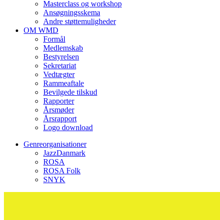
Masterclass og workshop
Ansøgningsskema
Andre støttemuligheder
OM WMD
Formål
Medlemskab
Bestyrelsen
Sekretariat
Vedtægter
Rammeaftale
Bevilgede tilskud
Rapporter
Årsmøder
Årsrapport
Logo download
Genreorganisationer
JazzDanmark
ROSA
ROSA Folk
SNYK