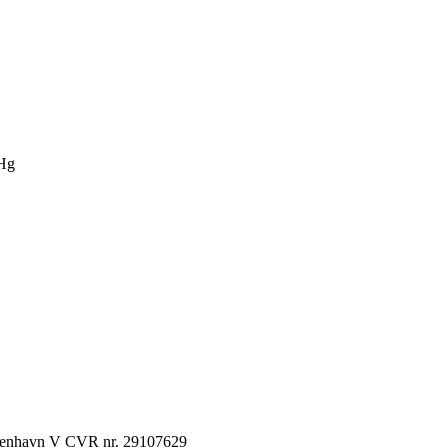
Hg
København V CVR nr. 29107629