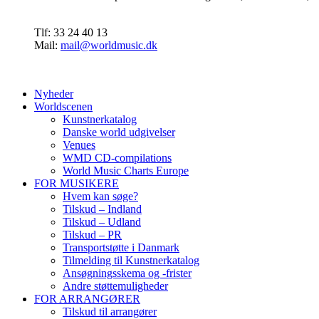
Tlf: 33 24 40 13
Mail:
mail@worldmusic.dk
Nyheder
Worldscenen
Kunstnerkatalog
Danske world udgivelser
Venues
WMD CD-compilations
World Music Charts Europe
FOR MUSIKERE
Hvem kan søge?
Tilskud – Indland
Tilskud – Udland
Tilskud – PR
Transportstøtte i Danmark
Tilmelding til Kunstnerkatalog
Ansøgningsskema og -frister
Andre støttemuligheder
FOR ARRANGØRER
Tilskud til arrangører