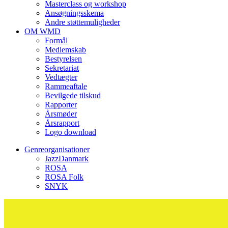
Masterclass og workshop
Ansøgningsskema
Andre støttemuligheder
OM WMD
Formål
Medlemskab
Bestyrelsen
Sekretariat
Vedtægter
Rammeaftale
Bevilgede tilskud
Rapporter
Årsmøder
Årsrapport
Logo download
Genreorganisationer
JazzDanmark
ROSA
ROSA Folk
SNYK