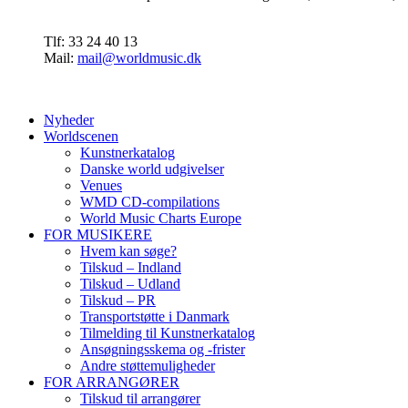
Tlf: 33 24 40 13
Mail:
mail@worldmusic.dk
Nyheder
Worldscenen
Kunstnerkatalog
Danske world udgivelser
Venues
WMD CD-compilations
World Music Charts Europe
FOR MUSIKERE
Hvem kan søge?
Tilskud – Indland
Tilskud – Udland
Tilskud – PR
Transportstøtte i Danmark
Tilmelding til Kunstnerkatalog
Ansøgningsskema og -frister
Andre støttemuligheder
FOR ARRANGØRER
Tilskud til arrangører