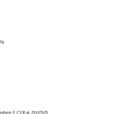
Hg
København V CVR nr. 29107629