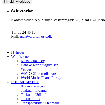
Sekretariat
Kontorhotellet Republikken Vesterbrogade 26, 2. sal 1620 
Tlf: 33 24 40 13
Mail:
mail@worldmusic.dk
Nyheder
Worldscenen
Kunstnerkatalog
Danske world udgivelser
Venues
WMD CD-compilations
World Music Charts Europe
FOR MUSIKERE
Hvem kan søge?
Tilskud – Indland
Tilskud – Udland
Tilskud – PR
Transportstøtte i Danmark