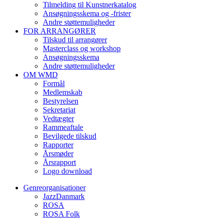
Tilmelding til Kunstnerkatalog
Ansøgningsskema og -frister
Andre støttemuligheder
FOR ARRANGØRER
Tilskud til arrangører
Masterclass og workshop
Ansøgningsskema
Andre støttemuligheder
OM WMD
Formål
Medlemskab
Bestyrelsen
Sekretariat
Vedtægter
Rammeaftale
Bevilgede tilskud
Rapporter
Årsmøder
Årsrapport
Logo download
Genreorganisationer
JazzDanmark
ROSA
ROSA Folk