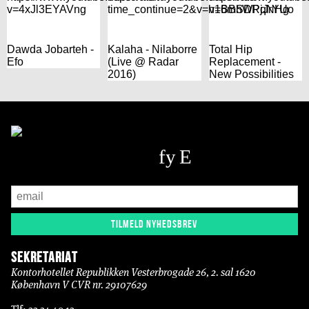
v=4xJl3EYAVng
time_continue=2&v=h16mhWPqNHg
v=BBSDRjJrYUo
Dawda Jobarteh -
Kalaha - Nilaborre
Total Hip
Efo
(Live @ Radar
Replacement -
2016)
New Possibilities
Sekretariat
Kontorhotellet Republikken Vesterbrogade 26, 2. sal 1620
København V CVR nr. 29107629