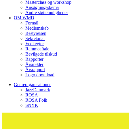
Masterclass og workshop
Ansøgningsskema
Andre støttemuligheder
OM WMD
Formål
Medlemskab
Bestyrelsen
Sekretariat
Vedtægter
Rammeaftale
Bevilgede tilskud
Rapporter
Årsmøder
Årsrapport
Logo download
Genreorganisationer
JazzDanmark
ROSA
ROSA Folk
SNYK