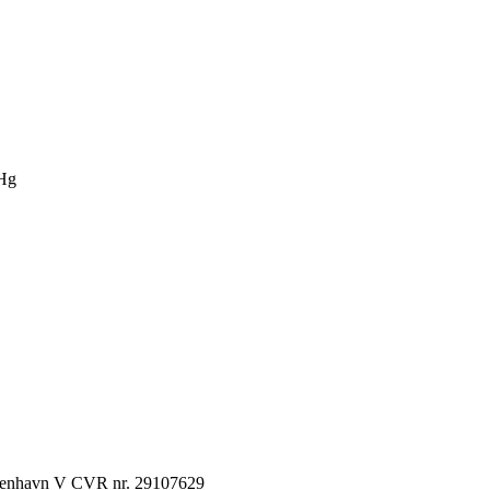
Hg
København V CVR nr. 29107629