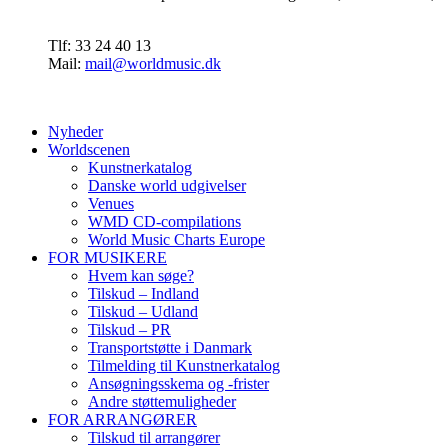
Tlf: 33 24 40 13
Mail:
mail@worldmusic.dk
Nyheder
Worldscenen
Kunstnerkatalog
Danske world udgivelser
Venues
WMD CD-compilations
World Music Charts Europe
FOR MUSIKERE
Hvem kan søge?
Tilskud – Indland
Tilskud – Udland
Tilskud – PR
Transportstøtte i Danmark
Tilmelding til Kunstnerkatalog
Ansøgningsskema og -frister
Andre støttemuligheder
FOR ARRANGØRER
Tilskud til arrangører