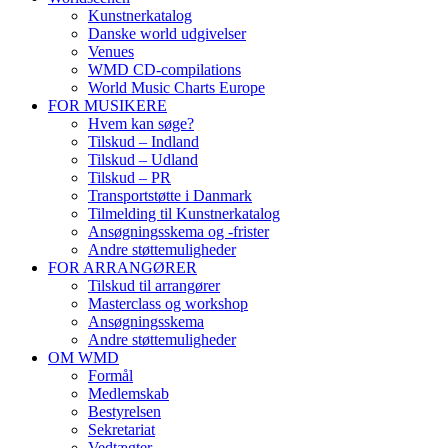
Kunstnerkatalog
Danske world udgivelser
Venues
WMD CD-compilations
World Music Charts Europe
FOR MUSIKERE
Hvem kan søge?
Tilskud – Indland
Tilskud – Udland
Tilskud – PR
Transportstøtte i Danmark
Tilmelding til Kunstnerkatalog
Ansøgningsskema og -frister
Andre støttemuligheder
FOR ARRANGØRER
Tilskud til arrangører
Masterclass og workshop
Ansøgningsskema
Andre støttemuligheder
OM WMD
Formål
Medlemskab
Bestyrelsen
Sekretariat
Vedtægter