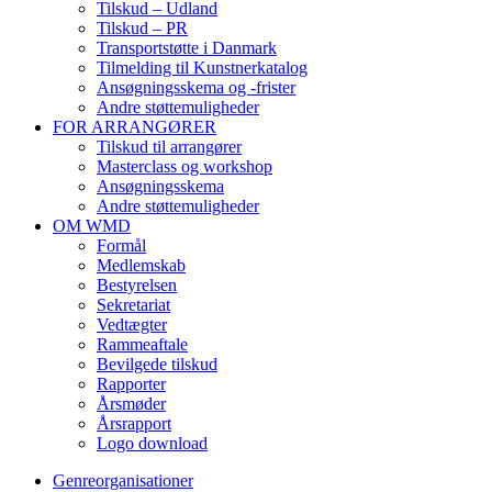
Tilskud – Udland
Tilskud – PR
Transportstøtte i Danmark
Tilmelding til Kunstnerkatalog
Ansøgningsskema og -frister
Andre støttemuligheder
FOR ARRANGØRER
Tilskud til arrangører
Masterclass og workshop
Ansøgningsskema
Andre støttemuligheder
OM WMD
Formål
Medlemskab
Bestyrelsen
Sekretariat
Vedtægter
Rammeaftale
Bevilgede tilskud
Rapporter
Årsmøder
Årsrapport
Logo download
Genreorganisationer