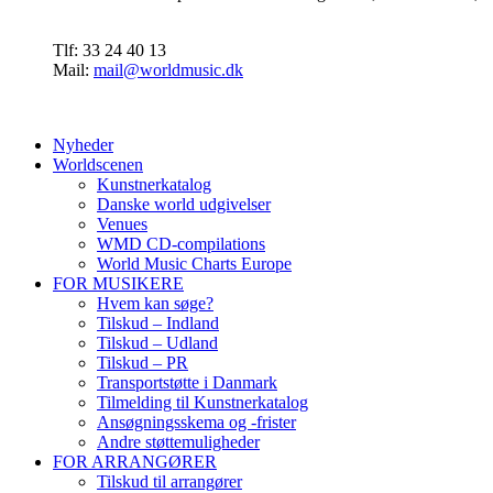
Tlf: 33 24 40 13
Mail:
mail@worldmusic.dk
Nyheder
Worldscenen
Kunstnerkatalog
Danske world udgivelser
Venues
WMD CD-compilations
World Music Charts Europe
FOR MUSIKERE
Hvem kan søge?
Tilskud – Indland
Tilskud – Udland
Tilskud – PR
Transportstøtte i Danmark
Tilmelding til Kunstnerkatalog
Ansøgningsskema og -frister
Andre støttemuligheder
FOR ARRANGØRER
Tilskud til arrangører