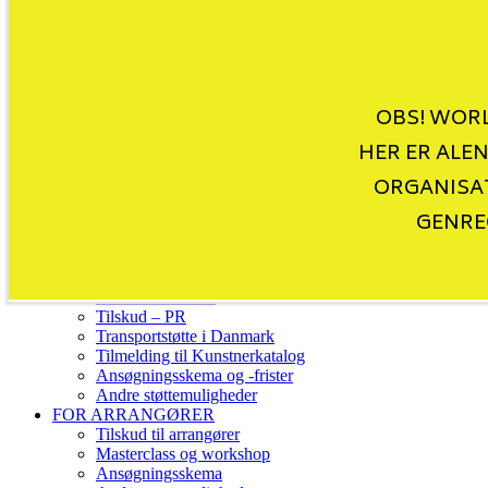
Nyheder
OBS! WORL
Worldscenen
Kunstnerkatalog
HER ER ALE
Danske world udgivelser
Venues
ORGANISAT
WMD CD-compilations
GENRE
World Music Charts Europe
FOR MUSIKERE
Hvem kan søge?
Tilskud – Indland
Tilskud – Udland
Tilskud – PR
Transportstøtte i Danmark
Tilmelding til Kunstnerkatalog
Ansøgningsskema og -frister
Andre støttemuligheder
FOR ARRANGØRER
Tilskud til arrangører
Masterclass og workshop
Ansøgningsskema