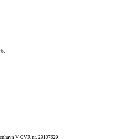
Hg
København V CVR nr. 29107629