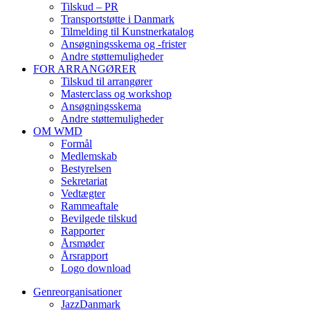
Tilskud – PR
Transportstøtte i Danmark
Tilmelding til Kunstnerkatalog
Ansøgningsskema og -frister
Andre støttemuligheder
FOR ARRANGØRER
Tilskud til arrangører
Masterclass og workshop
Ansøgningsskema
Andre støttemuligheder
OM WMD
Formål
Medlemskab
Bestyrelsen
Sekretariat
Vedtægter
Rammeaftale
Bevilgede tilskud
Rapporter
Årsmøder
Årsrapport
Logo download
Genreorganisationer
JazzDanmark