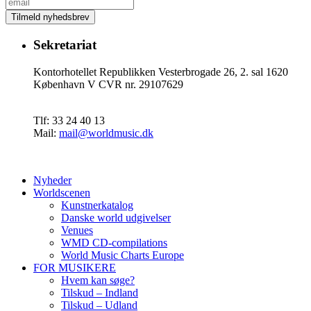
Sekretariat
Kontorhotellet Republikken Vesterbrogade 26, 2. sal 1620
København V CVR nr. 29107629
Tlf: 33 24 40 13
Mail:
mail@worldmusic.dk
Nyheder
Worldscenen
Kunstnerkatalog
Danske world udgivelser
Venues
WMD CD-compilations
World Music Charts Europe
FOR MUSIKERE
Hvem kan søge?
Tilskud – Indland
Tilskud – Udland