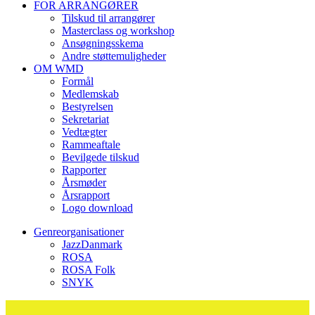
FOR ARRANGØRER
Tilskud til arrangører
Masterclass og workshop
Ansøgningsskema
Andre støttemuligheder
OM WMD
Formål
Medlemskab
Bestyrelsen
Sekretariat
Vedtægter
Rammeaftale
Bevilgede tilskud
Rapporter
Årsmøder
Årsrapport
Logo download
Genreorganisationer
JazzDanmark
ROSA
ROSA Folk
SNYK