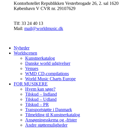
Kontorhotellet Republikken Vesterbrogade 26, 2. sal 1620
København V CVR nr. 29107629
Tlf: 33 24 40 13
Mail:
mail@worldmusic.dk
Nyheder
Worldscenen
Kunstnerkatalog
Danske world udgivelser
Venues
WMD CD-compilations
World Music Charts Europe
FOR MUSIKERE
Hvem kan søge?
Tilskud – Indland
Tilskud – Udland
Tilskud – PR
Transportstøtte i Danmark
Tilmelding til Kunstnerkatalog
Ansøgningsskema og -frister
Andre støttemuligheder