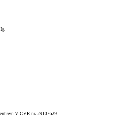
Hg
København V CVR nr. 29107629