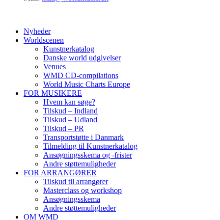
Nyheder
Worldscenen
Kunstnerkatalog
Danske world udgivelser
Venues
WMD CD-compilations
World Music Charts Europe
FOR MUSIKERE
Hvem kan søge?
Tilskud – Indland
Tilskud – Udland
Tilskud – PR
Transportstøtte i Danmark
Tilmelding til Kunstnerkatalog
Ansøgningsskema og -frister
Andre støttemuligheder
FOR ARRANGØRER
Tilskud til arrangører
Masterclass og workshop
Ansøgningsskema
Andre støttemuligheder
OM WMD