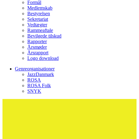
Formål
Medlemskab
Bestyrelsen
Sekretariat
Vedtægter
Rammeaftale
Bevilgede tilskud
Rapporter
Årsmøder
Årsrapport
Logo download
Genreorganisationer
JazzDanmark
ROSA
ROSA Folk
SNYK