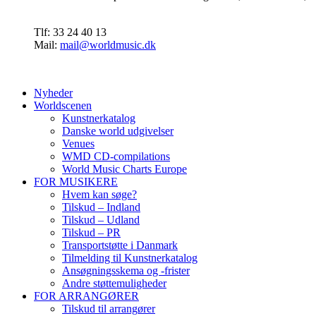
Tlf: 33 24 40 13
Mail:
mail@worldmusic.dk
Nyheder
Worldscenen
Kunstnerkatalog
Danske world udgivelser
Venues
WMD CD-compilations
World Music Charts Europe
FOR MUSIKERE
Hvem kan søge?
Tilskud – Indland
Tilskud – Udland
Tilskud – PR
Transportstøtte i Danmark
Tilmelding til Kunstnerkatalog
Ansøgningsskema og -frister
Andre støttemuligheder
FOR ARRANGØRER
Tilskud til arrangører