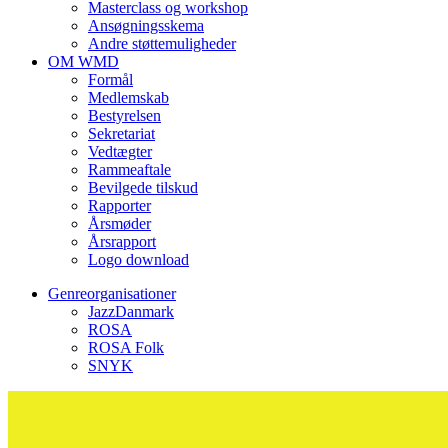
Masterclass og workshop
Ansøgningsskema
Andre støttemuligheder
OM WMD
Formål
Medlemskab
Bestyrelsen
Sekretariat
Vedtægter
Rammeaftale
Bevilgede tilskud
Rapporter
Årsmøder
Årsrapport
Logo download
Genreorganisationer
JazzDanmark
ROSA
ROSA Folk
SNYK