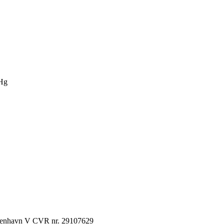
Hg
København V CVR nr. 29107629