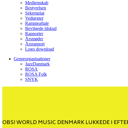
Medlemskab
Bestyrelsen
Sekretariat
Vedtægter
Rammeaftale
Bevilgede tilskud
Rapporter
Årsmøder
Årsrapport
Logo download
Genreorganisationer
JazzDanmark
ROSA
ROSA Folk
SNYK
OBS! WORLD MUSIC DENMARK LUKKEDE I EFTER