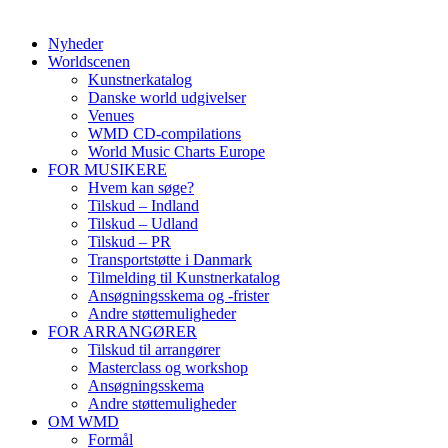
Nyheder
Worldscenen
Kunstnerkatalog
Danske world udgivelser
Venues
WMD CD-compilations
World Music Charts Europe
FOR MUSIKERE
Hvem kan søge?
Tilskud – Indland
Tilskud – Udland
Tilskud – PR
Transportstøtte i Danmark
Tilmelding til Kunstnerkatalog
Ansøgningsskema og -frister
Andre støttemuligheder
FOR ARRANGØRER
Tilskud til arrangører
Masterclass og workshop
Ansøgningsskema
Andre støttemuligheder
OM WMD
Formål