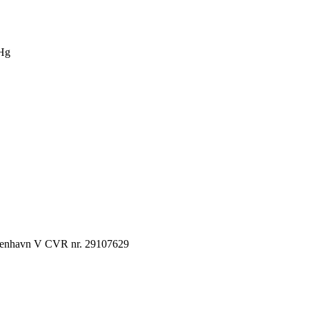
Hg
København V CVR nr. 29107629